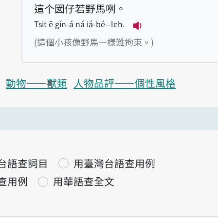
這个囡仔若野馬咧。
Tsit ê gín-á ná iá-bé--leh.
播放例句Tsit ê gín-
(這個小孩像野馬一樣難拘束。)
動物——獸類
人物品評——個性風格
台語查詞目
用臺灣台語查用例
查用例
用華語查全文