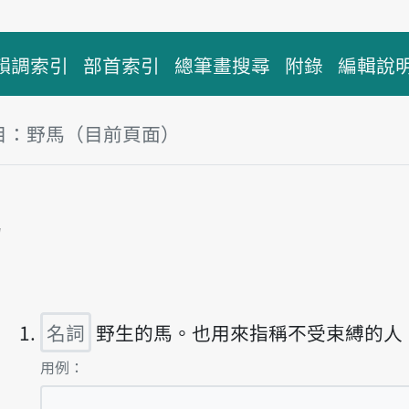
韻調索引
部首索引
總筆畫搜尋
附錄
編輯說
目：野馬（目前頁面）
塊
馬
播放主音讀iá-bé
名詞
野生的馬。也用來指稱不受束縛的人
第1項釋義的
用例：