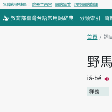
無障礙便捷區：
跳去主內容
網站導覽
切換網站翻譯
教育部
臺灣台語
常用詞
辭典
分類索引
聲
首頁
詞
主內容區
野
iá-bé
釋義