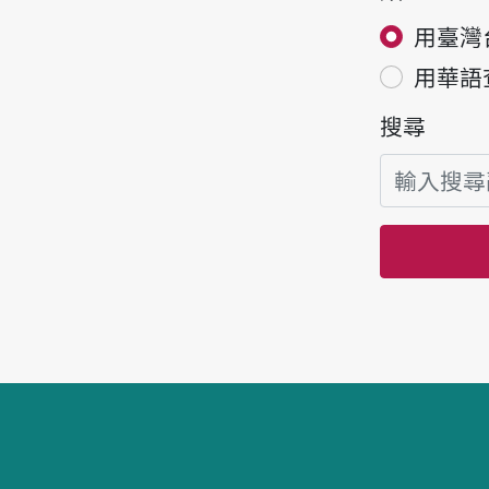
用臺灣
用華語
搜尋
頁腳區塊