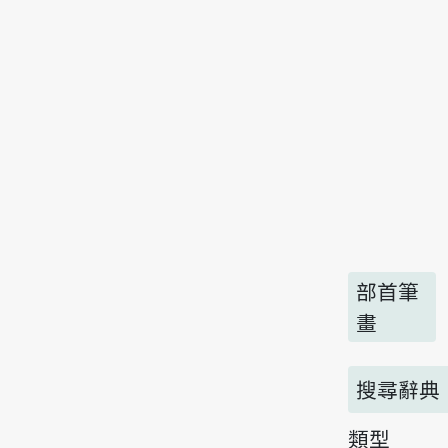
部首筆
畫
搜尋辭典
類型