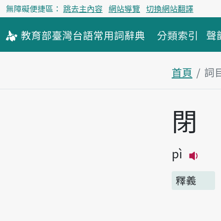
無障礙便捷區：
跳去主內容
網站導覽
切換網站翻譯
教育部
臺灣台語
常用詞
辭典
分類索引
聲
首頁
詞
主內容區
閉
pì
播放
釋義