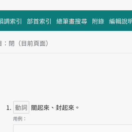
韻調索引
部首索引
總筆畫搜尋
附錄
編輯說
目：閉（目前頁面）
塊
主音讀pì
動詞
關起來、封起來。
第1項釋義的
用例：