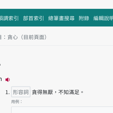
韻調索引
部首索引
總筆畫搜尋
附錄
編輯說
目：貪心（目前頁面）
塊
心
m
播放主音讀tham-sim
形容詞
貪得無厭，不知滿足。
第1項釋義的
用例：