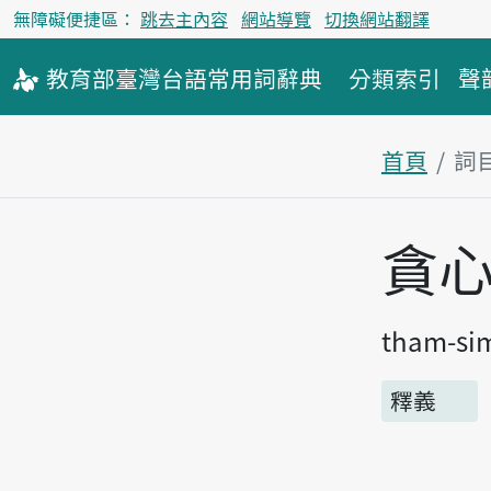
無障礙便捷區：
跳去主內容
網站導覽
切換網站翻譯
教育部
臺灣台語
常用詞
辭典
分類索引
聲
首頁
詞
主內容區
貪
tham-si
釋義