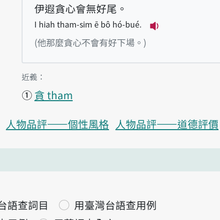
伊遐貪心會無好尾。
I hiah tham-sim ē bô hó-bué.
播放例句I hiah 
(他那麼貪心不會有好下場。)
第1項釋義的
近義：
①
貪 tham
人物品評——個性風格
人物品評——道德評價
台語查詞目
用臺灣台語查用例