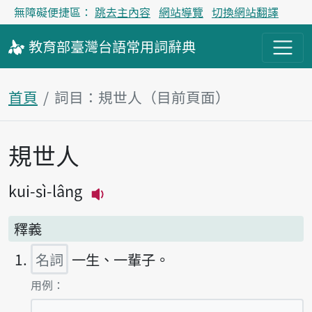
無障礙便捷區：
跳去主內容
網站導覽
切換網站翻譯
教育部
臺灣台語
常用詞
辭典
首頁
詞目：規世人（目前頁面）
規世人
主內容區塊
kui-sì-lâng
播放主音讀kui-sì-lâng
釋義
名詞
一生、一輩子。
第1項釋義的
用例：