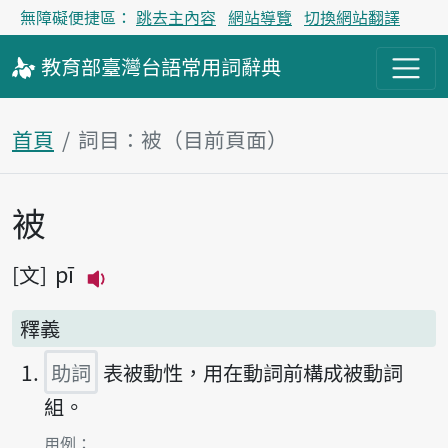
無障礙便捷區：
跳去主內容
網站導覽
切換網站翻譯
教育部
臺灣台語
常用詞
辭典
首頁
詞目：被（目前頁面）
被
主內容區塊
pī
文
播放主音讀pī
釋義
助詞
表被動性，用在動詞前構成被動詞
組。
第1項釋義的
用例：