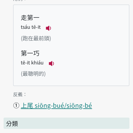
走第一
tsáu tē-it
播放例句tsáu tē-it
(跑在最前頭)
第一巧
tē-it khiáu
播放例句tē-it khiáu
(最聰明的)
第1項釋義的
反義：
①
上尾 siōng-bué/siōng-bé
分類