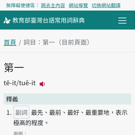
無障礙便捷區：
跳去主內容
網站導覽
切換網站翻譯
教育部
臺灣台語
常用詞
辭典
首頁
詞目：第一（目前頁面）
第一
主內容區塊
tē-it
tuē-it
播放主音讀tē-it
釋義
副詞
最先、最前、最好、最重要地，表示
極高的程度。
第1項釋義的
用例：