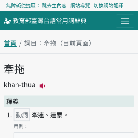
無障礙便捷區：
跳去主內容
網站導覽
切換網站翻譯
教育部
臺灣台語
常用詞
辭典
首頁
詞目：牽拖（目前頁面）
牽拖
主內容區塊
khan-thua
播放主音讀khan-thua
釋義
動詞
牽連、連累。
第1項釋義的
用例：