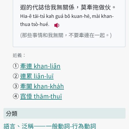
遐的代誌佮我無關係，莫牽拖做伙。
Hia-ê tāi-tsì kah guá bô kuan-hē, mài khan-
thua tsò-hué.
播放例句Hia-ê tāi-tsì kah gu
(那些事情和我無關，不要牽連在一起。)
第1項釋義的
近義：
①
牽連 khan-liân
②
連累 liân-luī
③
牽闔 khan-kha̍h
④
窞倕 thām-thuī
分類
語言、泛稱——一般動詞-行為動詞