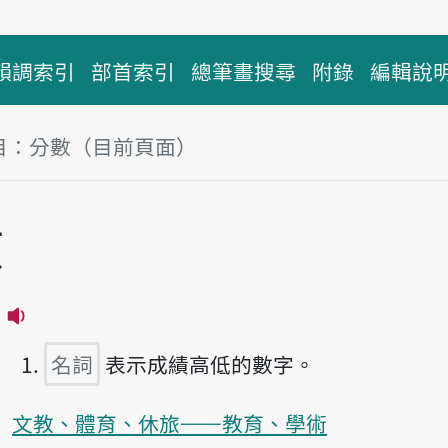
韻調索引
部首索引
總筆畫搜尋
附錄
編輯說
目：分數（目前頁面）
塊
數
播放主音讀hun-sòo
名詞
表示成績高低的數字。
文教、體育、休旅——教育、學術