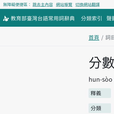
無障礙便捷區：
跳去主內容
網站導覽
切換網站翻譯
教育部
臺灣台語
常用詞
辭典
分類索引
聲
首頁
詞
主內容區
分
hun-sòo
釋義
分類