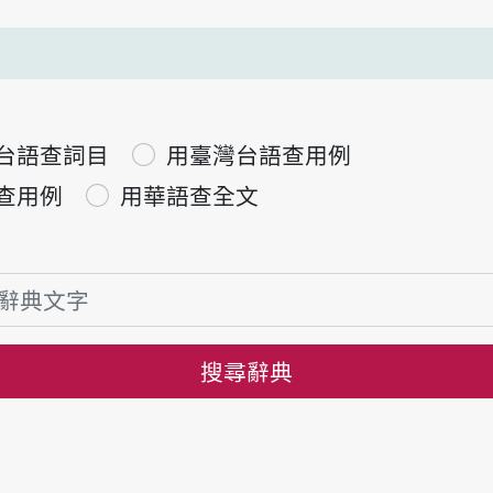
台語查詞目
用臺灣台語查用例
查用例
用華語查全文
搜尋辭典