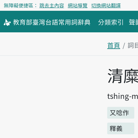
無障礙便捷區：
跳去主內容
網站導覽
切換網站翻譯
教育部
臺灣台語
常用詞
辭典
分類索引
聲
首頁
詞
主內容區
清
tshing-
又唸作
釋義