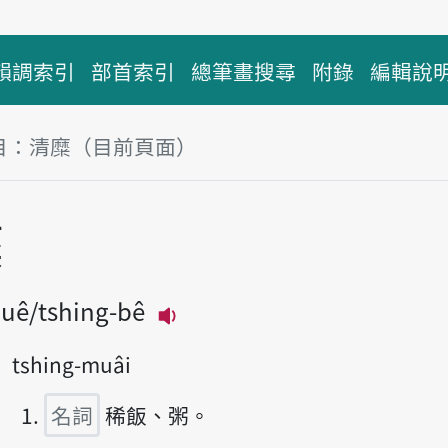
韻調索引
部首索引
總筆畫搜尋
附錄
編輯說
目：清糜（目前頁面）
塊
糜
muê
tshing-bê
播放主音讀tshing-muê
tshing-muâi
名詞
稀飯、粥。