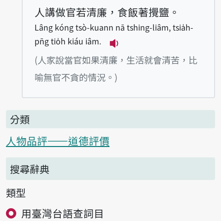
人講做官若清廉，食飯著攪鹽。
Lâng kóng tsò-kuann nā tshing-liâm, tsia̍h-
pn̄g tio̍h kiáu iâm.
播放例句Lâng kóng tsò-kuan
(人家說當官如果清廉，生活就會清苦，比
喻無官不貪的情況。)
分類
人物品評——道德評價
搜尋辭典
類型
用臺灣台語查詞目