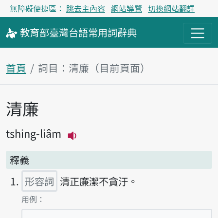
無障礙便捷區：
跳去主內容
網站導覽
切換網站翻譯
教育部
臺灣台語
常用詞
辭典
首頁
詞目：清廉（目前頁面）
清廉
主內容區塊
tshing-liâm
播放主音讀tshing-liâm
釋義
形容詞
清正廉潔不貪汙。
第1項釋義的
用例：