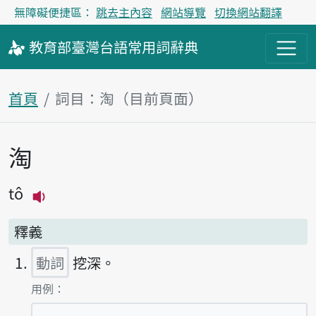
無障礙便捷區：
跳去主內容
網站導覽
切換網站翻譯
教育部
臺灣台語
常用詞
辭典
首頁
詞目：淘（目前頁面）
淘
主內容區塊
tô
播放主音讀tô
釋義
動詞
挖深。
第1項釋義的
用例：