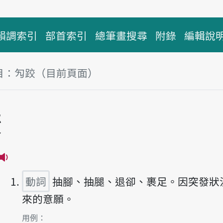
韻調索引
部首索引
總筆畫搜尋
附錄
編輯說
目：勼跤（目前頁面）
塊
跤
播放主音讀kiu-kha
動詞
抽腳、抽腿、退卻、裹足。因突發狀
來的意願。
第1項釋義的
用例：