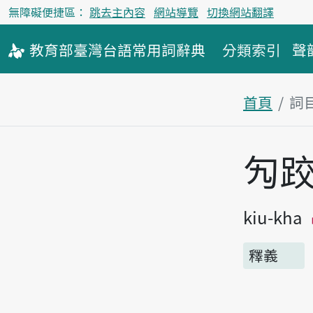
無障礙便捷區：
跳去主內容
網站導覽
切換網站翻譯
教育部
臺灣台語
常用詞
辭典
分類索引
聲
首頁
詞
主內容區
勼
kiu-kha
釋義