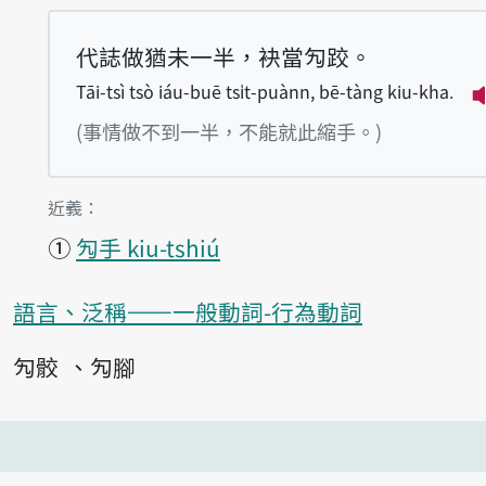
代誌做猶未一半，袂當勼跤。
Tāi-tsì tsò iáu-buē tsi̍t-puànn, bē-tàng kiu-kha.
(事情做不到一半，不能就此縮手。)
第1項釋義的
近義：
①
勼手 kiu-tshiú
語言、泛稱——一般動詞-行為動詞
勼骹
勼腳