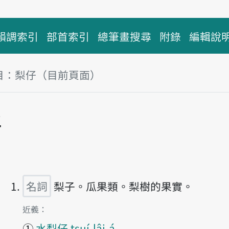
韻調索引
部首索引
總筆畫搜尋
附錄
編輯說
目：梨仔（目前頁面）
塊
仔
播放主音讀lâi-á
名詞
梨子。瓜果類。梨樹的果實。
第1項釋義的
近義：
①
水梨仔 tsuí-lâi-á