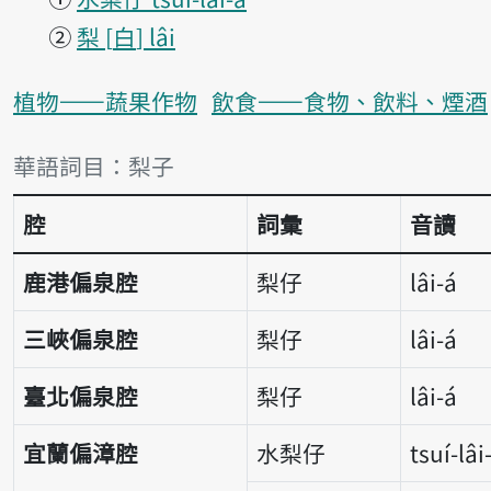
②
梨
白
lâi
植物——蔬果作物
飲食——食物、飲料、煙酒
詞彙比較表
華語詞目：梨子
腔
詞彙
音讀
鹿港偏泉腔
梨仔
lâi-á
三峽偏泉腔
梨仔
lâi-á
臺北偏泉腔
梨仔
lâi-á
宜蘭偏漳腔
水梨仔
tsuí-lâi