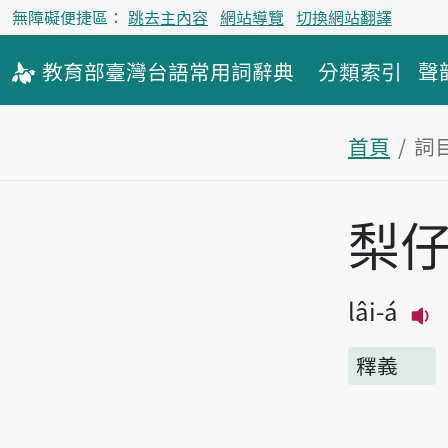
無障礙便捷區：
跳去主內容
網站導覽
切換網站翻譯
教育部
臺灣台語
常用詞
辭典
分類索引
聲
首頁
詞
主內容區
梨
lâi-á
釋義