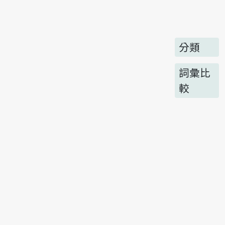
分類
詞彙比
較