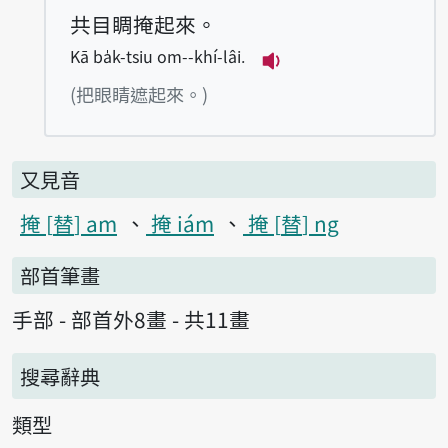
共目睭掩起來。
Kā ba̍k-tsiu om--khí-lâi.
播放例句Kā ba̍k-tsiu 
(把眼睛遮起來。)
又見音
掩
替
am
掩 iám
掩
替
ng
部首筆畫
手部 - 部首外8畫 - 共11畫
搜尋辭典
類型