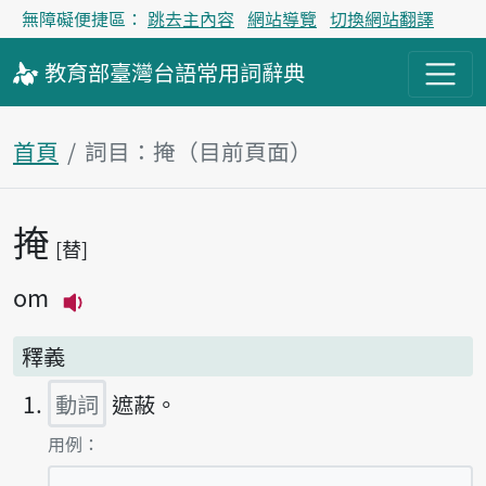
無障礙便捷區：
跳去主內容
網站導覽
切換網站翻譯
教育部
臺灣台語
常用詞
辭典
首頁
詞目：掩（目前頁面）
掩
主內容區塊
替
om
播放主音讀om
釋義
動詞
遮蔽。
第1項釋義的
用例：