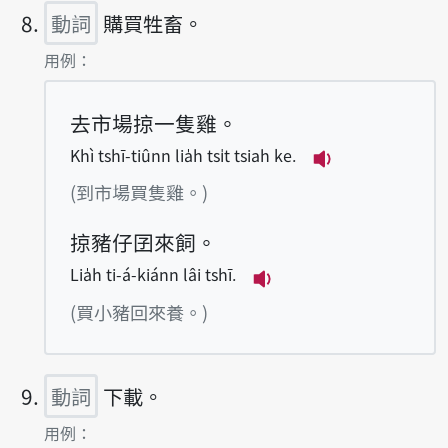
動詞
購買牲畜。
第8項釋義的
用例：
去市場掠一隻雞。
Khì tshī-tiûnn lia̍h tsi̍t tsiah ke.
播放例句Khì tshī-
(到市場買隻雞。)
掠豬仔囝來飼。
Lia̍h ti-á-kiánn lâi tshī.
播放例句Lia̍h ti-á-kián
(買小豬回來養。)
動詞
下載。
第9項釋義的
用例：