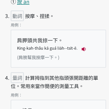
①
按 àn
動詞
按摩、捏揉。
第3項釋義的
用例：
肩胛頭共我掠一下。
King-kah-thâu kā guá lia̍h--tsi̍t-ē.
播放例句King-k
(肩膀幫我按摩一下。)
量詞
計算拇指到其他指頭張開距離的單
位。常用來當作簡便的測量工具。
第4項釋義的
用例：