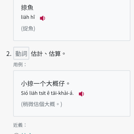
掠魚
lia̍h hî
播放例句lia̍h hî
(捉魚)
動詞
估計、估算。
第2項釋義的
用例：
小掠一个大概仔。
Sió lia̍h tsi̍t ê tāi-khài-á.
播放例句Sió lia̍h tsi̍t
(稍微估個大概。)
第2項釋義的
近義：