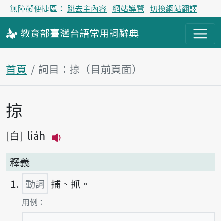
無障礙便捷區：
跳去主內容
網站導覽
切換網站翻譯
教育部
臺灣台語
常用詞
辭典
首頁
詞目：掠（目前頁面）
掠
主內容區塊
lia̍h
白
播放主音讀lia̍h
釋義
動詞
捕、抓。
第1項釋義的
用例：