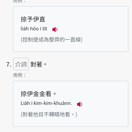
用例：
掠予伊直
lia̍h hōo i ti̍t
播放例句lia̍h hōo i ti̍t
(控制使成為整齊的一直線)
介詞
對著。
第7項釋義的
用例：
掠伊金金看。
Lia̍h i kim-kim-khuànn.
播放例句Lia̍h i kim-
(對著他目不轉睛地看。)