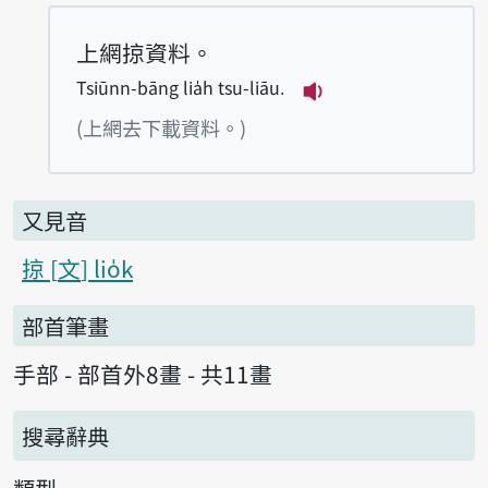
上網掠資料。
Tsiūnn-bāng lia̍h tsu-liāu.
播放例句Tsiūnn-bāng
(上網去下載資料。)
又見音
掠
文
lio̍k
部首筆畫
手部 - 部首外8畫 - 共11畫
搜尋辭典
類型