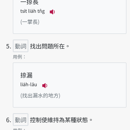
一掠長
tsi̍t lia̍h tn̂g
播放例句tsi̍t lia̍h tn̂g
(一掌長)
動詞
找出問題所在。
第5項釋義的
用例：
掠漏
lia̍h-lāu
播放例句lia̍h-lāu
(找出漏水的地方)
動詞
控制使維持為某種狀態。
第6項釋義的