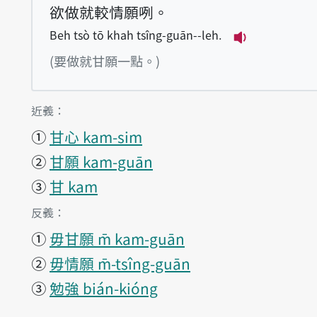
欲做就較情願咧。
Beh tsò tō khah tsîng-guān--leh.
播放例句Beh t
(要做就甘願一點。)
第1項釋義的
近義：
①
甘心 kam-sim
②
甘願 kam-guān
③
甘 kam
第1項釋義的
反義：
①
毋甘願 m̄ kam-guān
②
毋情願 m̄-tsîng-guān
③
勉強 bián-kióng