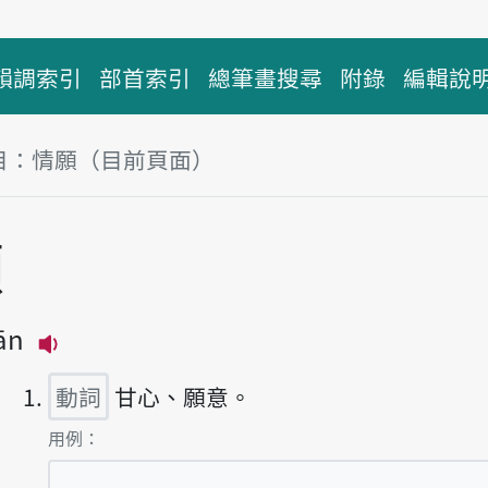
韻調索引
部首索引
總筆畫搜尋
附錄
編輯說
目：情願（目前頁面）
塊
願
ān
播放主音讀tsîng-guān
動詞
甘心、願意。
第1項釋義的
用例：