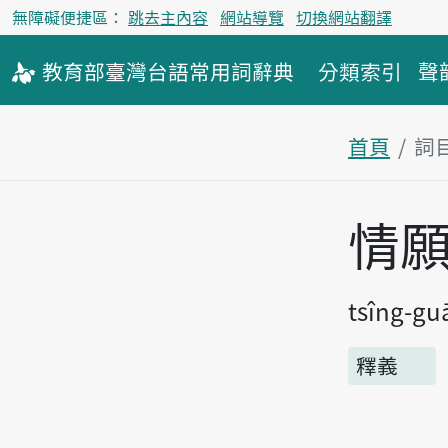
無障礙便捷區：
跳去主內容
網站導覽
切換網站翻譯
教育部
臺灣台語
常用詞
辭典
分類索引
聲
首頁
詞
主內容區
情
tsîng-gu
釋義