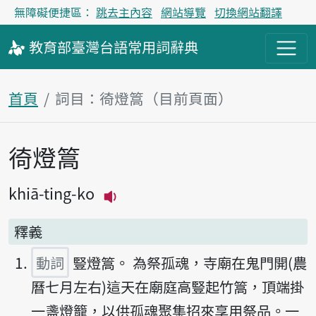
無障礙便捷區：
跳去主內容
網站導覽
切換網站翻譯
教育部
臺灣台語
常用詞
辭典
首頁
詞目：徛燈篙（目前頁面）
徛燈篙
主內容區塊
khiā-ting-ko
播放主音讀khiā-ting-ko
釋義
動詞
豎燈篙。 為祭孤魂，寺廟在鬼門開(農
曆七月左右)這天在廟庭高豎起竹篙，頂端掛
一盞燈籠，以供孤魂聚集招來享用祭品。一