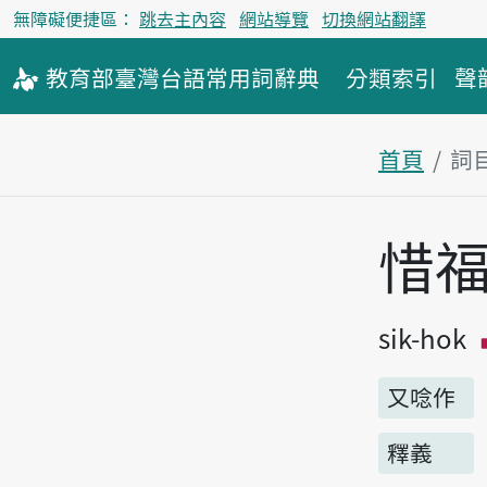
無障礙便捷區：
跳去主內容
網站導覽
切換網站翻譯
教育部
臺灣台語
常用詞
辭典
分類索引
聲
首頁
詞
主內容區
惜
sik-hok
又唸作
釋義