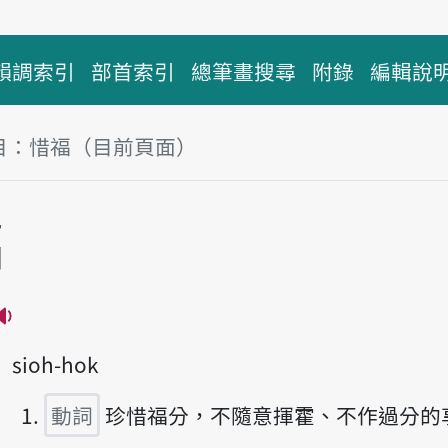
韻調索引
部首索引
總筆畫搜尋
附錄
編輯說
目：惜福（目前頁面）
塊
福
播放主音讀sik-hok
sioh-hok
動詞
珍惜福分，不隨意揮霍、不作過分的