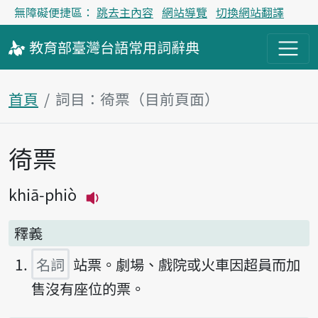
無障礙便捷區：
跳去主內容
網站導覽
切換網站翻譯
教育部
臺灣台語
常用詞
辭典
首頁
詞目：徛票（目前頁面）
徛票
主內容區塊
khiā-phiò
播放主音讀khiā-phiò
釋義
名詞
站票。劇場、戲院或火車因超員而加
售沒有座位的票。