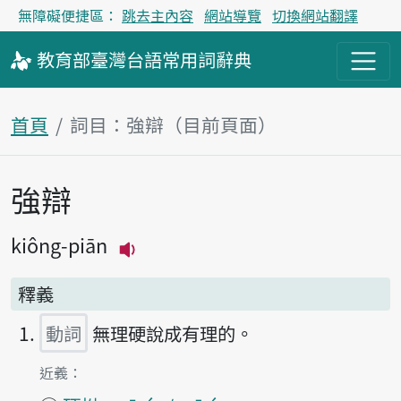
無障礙便捷區：
跳去主內容
網站導覽
切換網站翻譯
教育部
臺灣台語
常用詞
辭典
首頁
詞目：強辯（目前頁面）
強辯
主內容區塊
kiông-piān
播放主音讀kiông-piān
釋義
動詞
無理硬說成有理的。
第1項釋義的
近義：