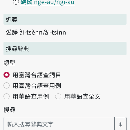
①
硬拗 ngē-áu/ngī-áu
近義
愛諍 ài-tsènn/ài-tsìnn
搜尋辭典
類型
用臺灣台語查詞目
用臺灣台語查用例
用華語查用例
用華語查全文
搜尋