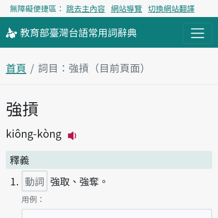
無障礙便捷區：
跳去主內容
網站導覽
切換網站翻譯
教育部
臺灣台語
常用詞
辭典
首頁
詞目：強摃（目前頁面）
強摃
主內容區塊
kiông-kòng
播放主音讀kiông-kòng
釋義
動詞
強取、強奪。
第1項釋義的
用例：