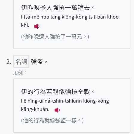
伊昨暝予人強摃一萬箍去。
I tsa-mê hōo lâng kiông-kòng tsi̍t-bān khoo
khì.
播放例句I tsa-mê hōo lâng kiông-kòng
(他昨晚遭人強搶了一萬元。)
名詞
強盜。
第2項釋義的
用例：
伊的行為若親像強摃仝款。
I ê hîng-uî ná-tshin-tshiūnn kiông-kòng
kāng-khuán.
播放例句I ê hîng-uî ná-tshin
(他的行為就像強盜一樣。)