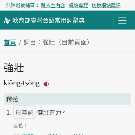
無障礙便捷區：
跳去主內容
網站導覽
切換網站翻譯
教育部
臺灣台語
常用詞
辭典
首頁
詞目：強壯（目前頁面）
強壯
主內容區塊
kiông-tsòng
播放主音讀kiông-tsòng
釋義
形容詞
健壯有力。
第1項釋義的
反義：