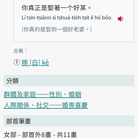
你真正是娶著一个好某。
Lí tsin-tsiànn sī tshuā-tio̍h tsi̍t ê hó bóo.
播放例句Lí
(你真的是娶到一個好老婆。)
第1項釋義的
反義：
①
嫁
白
kè
分類
群體及家庭——性別、婚姻
人際關係、社交——婚喪喜慶
部首筆畫
女部 - 部首外8畫 - 共11畫