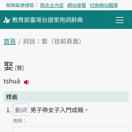
無障礙便捷區：
跳去主內容
網站導覽
切換網站翻譯
教育部
臺灣台語
常用詞
辭典
首頁
詞目：娶（目前頁面）
娶
主內容區塊
替
tshuā
播放主音讀tshuā
釋義
動詞
男子帶女子入門成親。
第1項釋義的
用例：