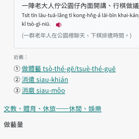
一陣老大人佇公園仔內面開講、行棋做議
Tsi̍t tīn lāu-tuā-lâng tī kong-hn̂g-á lāi-bīn khai-kán
kî tsò-gī-niū.
播放例句Tsi̍t tīn lāu-tuā-lâng
(一群老年人在公園裡聊天、下棋排遣時間。)
第1項釋義的
近義：
①
做體藝 tsò-thé-gē/tsuè-thé-guē
②
消遣 siau-khián
③
消磨 siau-môo
文教、體育、休旅——休閒、娛樂
做藝量