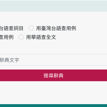
台語查詞目
用臺灣台語查用例
查用例
用華語查全文
搜尋辭典