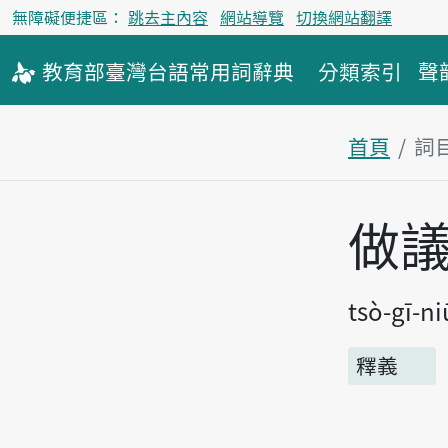
無障礙便捷區：
跳去主內容
網站導覽
切換網站翻譯
教育部
臺灣台語
常用詞
辭典
分類索引
聲
首頁
詞
主內容區
做
tsò-gī-ni
釋義