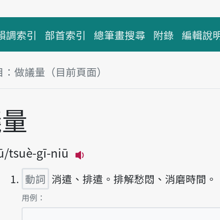
韻調索引
部首索引
總筆畫搜尋
附錄
編輯說
目：做議量（目前頁面）
塊
議量
ū
tsuè-gī-niū
播放主音讀tsò-gī-niū
動詞
消遣、排遣。排解愁悶、消磨時間。
第1項釋義的
用例：