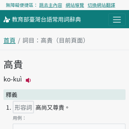
無障礙便捷區：
跳去主內容
網站導覽
切換網站翻譯
教育部
臺灣台語
常用詞
辭典
首頁
詞目：高貴（目前頁面）
高貴
主內容區塊
ko-kuì
播放主音讀ko-kuì
釋義
形容詞
高尚又尊貴。
第1項釋義的
用例：