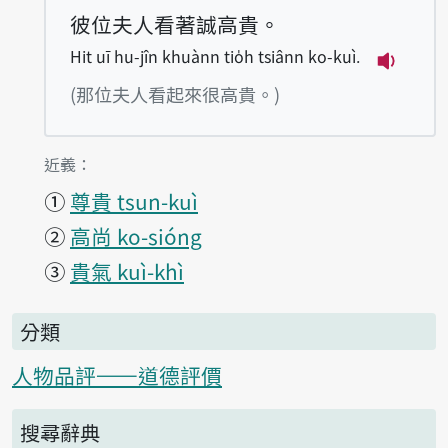
彼位夫人看著誠高貴。
Hit uī hu-jîn khuànn tio̍h tsiânn ko-kuì.
播放例句Hi
(那位夫人看起來很高貴。)
第1項釋義的
近義：
①
尊貴 tsun-kuì
②
高尚 ko-sióng
③
貴氣 kuì-khì
分類
人物品評——道德評價
搜尋辭典