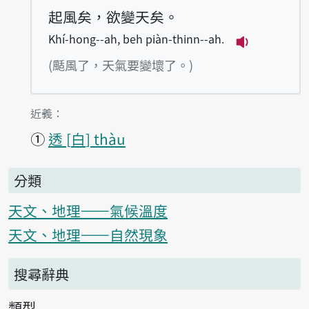
起風矣，欲變天矣。
Khí-hong--ah, beh piàn-thinn--ah.
播放例句Khí-h
(颳風了，天氣要變壞了。)
第1項釋義的
近義：
①
透
白
thàu
分類
天文、地理——氣候溫度
天文、地理——自然現象
搜尋辭典
類型