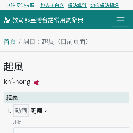
無障礙便捷區：
跳去主內容
網站導覽
切換網站翻譯
教育部
臺灣台語
常用詞
辭典
首頁
詞目：起風（目前頁面）
起風
主內容區塊
khí-hong
播放主音讀khí-hong
釋義
動詞
颳風。
第1項釋義的
用例：