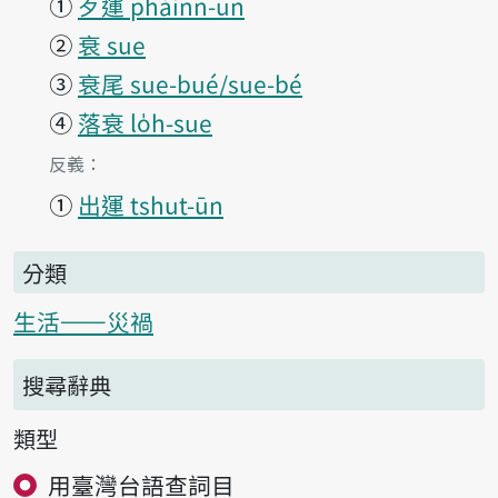
①
歹運 pháinn-ūn
②
衰 sue
③
衰尾 sue-bué/sue-bé
④
落衰 lo̍h-sue
第1項釋義的
反義：
①
出運 tshut-ūn
分類
生活——災禍
搜尋辭典
類型
用臺灣台語查詞目