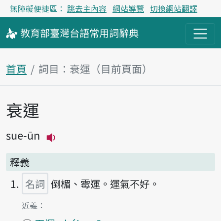
無障礙便捷區：
跳去主內容
網站導覽
切換網站翻譯
教育部
臺灣台語
常用詞
辭典
首頁
詞目：衰運（目前頁面）
衰運
主內容區塊
sue-ūn
播放主音讀sue-ūn
釋義
名詞
倒楣、霉運。運氣不好。
第1項釋義的
近義：