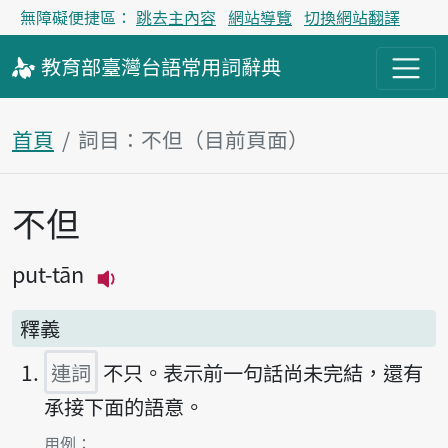
無障礙便捷區：
跳去主內容
網站導覽
切換網站翻譯
教育部
臺灣台語
常用詞
辭典
首頁
詞目：不但（目前頁面）
不但
主內容區塊
put-tān
播放主音讀put-tān
釋義
連詞
不只。表示前一句話尚未完結，還有
承接下面的語意。
第1項釋義的
用例：