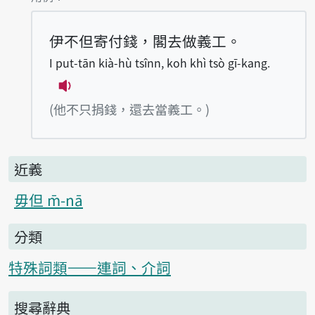
伊不但寄付錢，閣去做義工。
I put-tān kià-hù tsînn, koh khì tsò gī-kang.
播放例句I put-tān kià-hù tsînn, koh khì 
(他不只捐錢，還去當義工。)
近義
毋但 m̄-nā
分類
特殊詞類——連詞、介詞
搜尋辭典