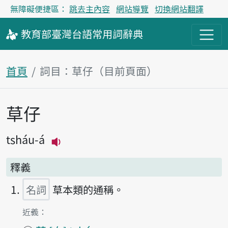
無障礙便捷區：
跳去主內容
網站導覽
切換網站翻譯
教育部
臺灣台語
常用詞
辭典
首頁
詞目：草仔（目前頁面）
草仔
主內容區塊
tsháu-á
播放主音讀tsháu-á
釋義
名詞
草本類的通稱。
第1項釋義的
近義：