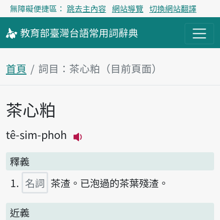
無障礙便捷區：
跳去主內容
網站導覽
切換網站翻譯
教育部
臺灣台語
常用詞
辭典
首頁
詞目：茶心粕（目前頁面）
茶心粕
主內容區塊
tê-sim-phoh
播放主音讀tê-sim-phoh
釋義
名詞
茶渣。已泡過的茶葉殘渣。
近義