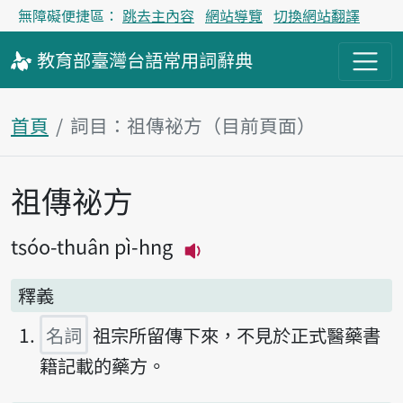
無障礙便捷區：
跳去主內容
網站導覽
切換網站翻譯
教育部
臺灣台語
常用詞
辭典
首頁
詞目：祖傳祕方（目前頁面）
祖傳祕方
主內容區塊
tsóo-thuân pì-hng
播放主音讀tsóo-thuân p
釋義
名詞
祖宗所留傳下來，不見於正式醫藥書
籍記載的藥方。