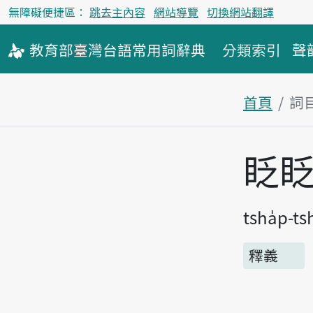
無障礙便捷區：
跳去主內容
網站導覽
切換網站翻譯
教育部
臺灣台語
常用詞
辭典
分類索引
聲
首頁
詞
主內容區
眨眨
tsha̍p-ts
釋義