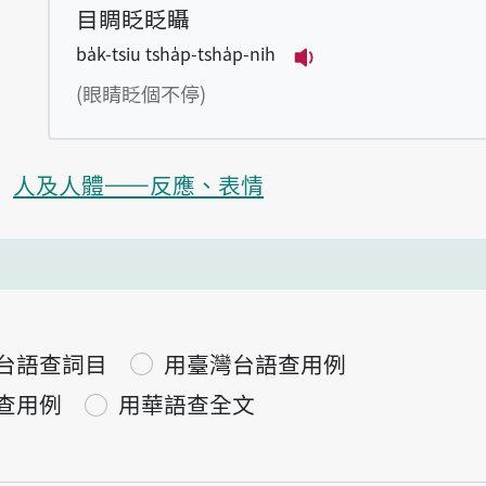
目睭眨眨𥍉
ba̍k-tsiu tsha̍p-tsha̍p-nih
播放例句ba̍k-tsiu t
(眼睛眨個不停)
人及人體——反應、表情
台語查詞目
用臺灣台語查用例
查用例
用華語查全文