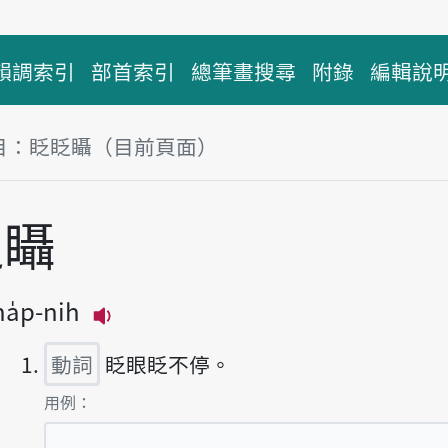
韻調索引
部首索引
總筆畫搜尋
附錄
編輯說
目：眨眨𥍉（目前頁面）
塊
𥍉
ha̍p-nih
播放主音讀tsha̍p-tsha̍p-nih
動詞
眨眼眨不停。
第1項釋義的
用例：