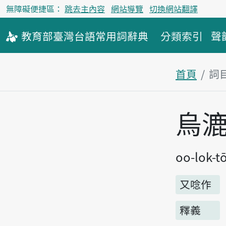
無障礙便捷區：
跳去主內容
網站導覽
切換網站翻譯
教育部
臺灣台語
常用詞
辭典
分類索引
聲
首頁
詞
主內容區
烏
oo-lok-t
又唸作
釋義