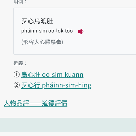
第1項釋義的
用例：
歹心烏漉肚
pháinn-sim oo-lok-tōo
播放例句pháinn-sim
(形容人心腸惡毒)
第1項釋義的
近義：
①
烏心肝 oo-sim-kuann
②
歹心行 pháinn-sim-hīng
人物品評——道德評價