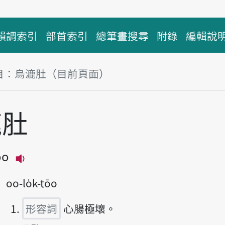
韻調索引
部首索引
總筆畫搜尋
附錄
編輯說
目：烏漉肚（目前頁面）
塊
漉肚
ōo
播放主音讀oo-lok-tōo
oo-lo̍k-tōo
形容詞
心腸極壞。