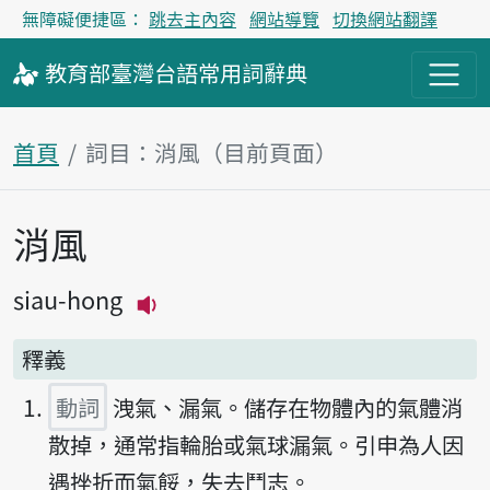
無障礙便捷區：
跳去主內容
網站導覽
切換網站翻譯
教育部
臺灣台語
常用詞
辭典
首頁
詞目：消風（目前頁面）
消風
主內容區塊
siau-hong
播放主音讀siau-hong
釋義
動詞
洩氣、漏氣。儲存在物體內的氣體消
散掉，通常指輪胎或氣球漏氣。引申為人因
遇挫折而氣餒，失去鬥志。