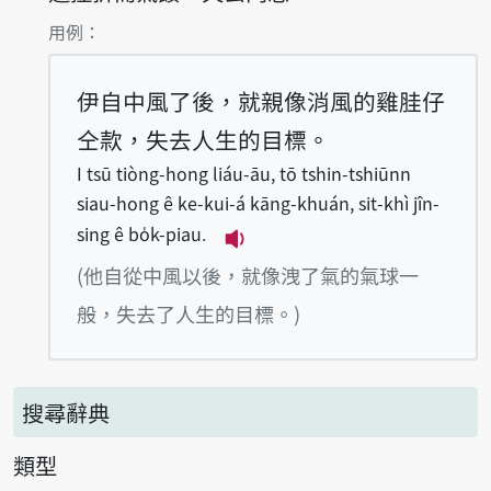
第1項釋義的
用例：
伊自中風了後，就親像消風的雞胿仔
仝款，失去人生的目標。
I tsū tiòng-hong liáu-āu, tō tshin-tshiūnn
siau-hong ê ke-kui-á kāng-khuán, sit-khì jîn-
sing ê bo̍k-piau.
播放例句I tsū tiòng-hong liá
(他自從中風以後，就像洩了氣的氣球一
般，失去了人生的目標。)
搜尋辭典
類型