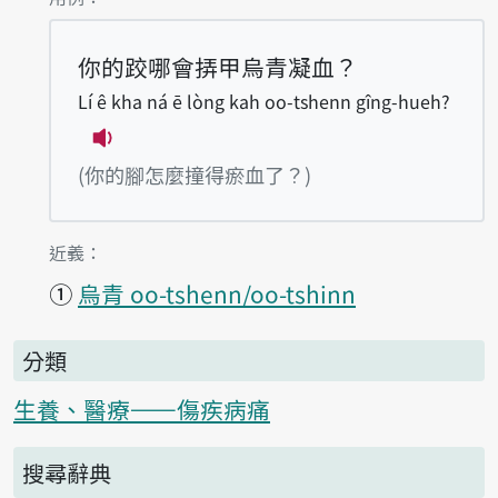
你的跤哪會挵甲烏青凝血？
Lí ê kha ná ē lòng kah oo-tshenn gîng-hueh?
播放例句Lí ê kha ná ē lòng kah oo-tshe
(你的腳怎麼撞得瘀血了？)
第1項釋義的
近義：
①
烏青 oo-tshenn/oo-tshinn
分類
生養、醫療——傷疾病痛
搜尋辭典