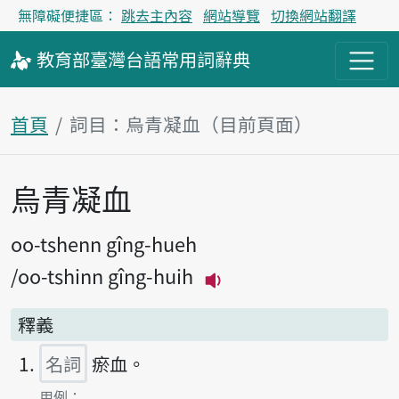
無障礙便捷區：
跳去主內容
網站導覽
切換網站翻譯
教育部
臺灣台語
常用詞
辭典
首頁
詞目：烏青凝血（目前頁面）
烏青凝血
主內容區塊
oo-tshenn gîng-hueh
oo-tshinn gîng-huih
播放主音讀oo-tshenn 
釋義
名詞
瘀血。
第1項釋義的
用例：