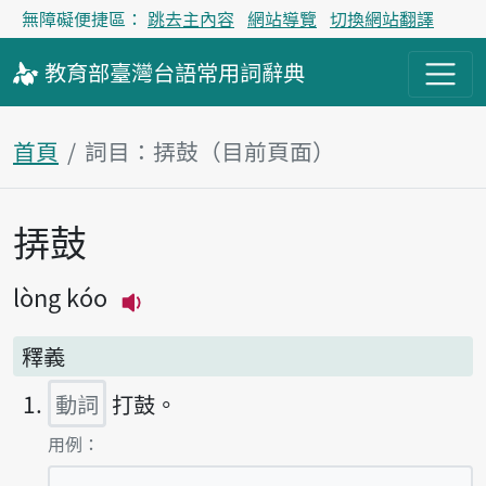
無障礙便捷區：
跳去主內容
網站導覽
切換網站翻譯
教育部
臺灣台語
常用詞
辭典
首頁
詞目：挵鼓（目前頁面）
挵鼓
主內容區塊
lòng kóo
播放主音讀lòng kóo
釋義
動詞
打鼓。
第1項釋義的
用例：