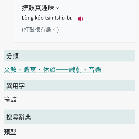
挵鼓真趣味。
Lòng kóo tsin tshù-bī.
播放例句Lòng kóo tsin
(打鼓很有趣。)
分類
文教、體育、休旅——戲劇、音樂
異用字
撞鼓
搜尋辭典
類型