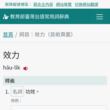
無障礙便捷區：
跳去主內容
網站導覽
切換網站翻譯
教育部
臺灣台語
常用詞
辭典
首頁
詞目：效力（目前頁面）
效力
主內容區塊
hāu-li̍k
播放主音讀hāu-li̍k
釋義
名詞
功效。
第1項釋義的
用例：