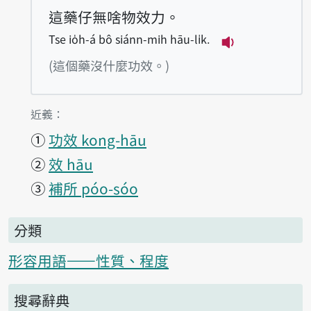
這藥仔無啥物效力。
Tse io̍h-á bô siánn-mih hāu-li̍k.
播放例句Tse io̍
(這個藥沒什麼功效。)
第1項釋義的
近義：
①
功效 kong-hāu
②
效 hāu
③
補所 póo-sóo
分類
形容用語——性質、程度
搜尋辭典