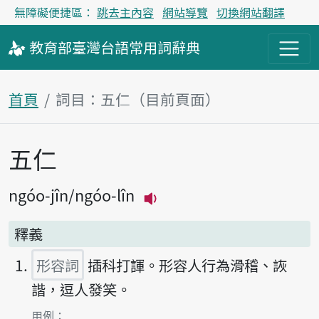
無障礙便捷區：
跳去主內容
網站導覽
切換網站翻譯
教育部
臺灣台語
常用詞
辭典
首頁
詞目：五仁（目前頁面）
五仁
主內容區塊
ngóo-jîn
ngóo-lîn
播放主音讀ngóo-jîn
釋義
形容詞
插科打諢。形容人行為滑稽、詼
諧，逗人發笑。
第1項釋義的
用例：