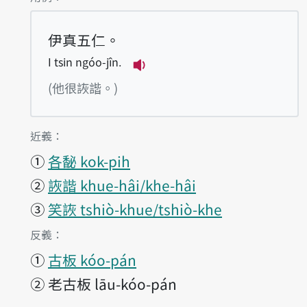
伊真五仁。
I tsin ngóo-jîn.
播放例句I tsin ngóo-jîn.
(他很詼諧。)
第1項釋義的
近義：
①
各馝 kok-pih
②
詼諧 khue-hâi/khe-hâi
③
笑詼 tshiò-khue/tshiò-khe
第1項釋義的
反義：
①
古板 kóo-pán
②
老古板 lāu-kóo-pán