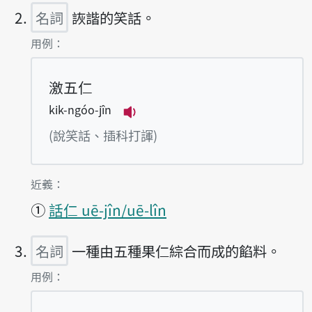
名詞
詼諧的笑話。
第2項釋義的
用例：
激五仁
kik-ngóo-jîn
播放例句kik-ngóo-jîn
(說笑話、插科打諢)
第2項釋義的
近義：
①
話仁 uē-jîn/uē-lîn
名詞
一種由五種果仁綜合而成的餡料。
第3項釋義的
用例：