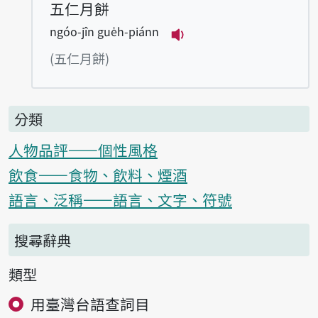
五仁月餅
ngóo-jîn gue̍h-piánn
播放例句ngóo-jîn gue̍
(五仁月餅)
分類
人物品評——個性風格
飲食——食物、飲料、煙酒
語言、泛稱——語言、文字、符號
搜尋辭典
類型
用臺灣台語查詞目