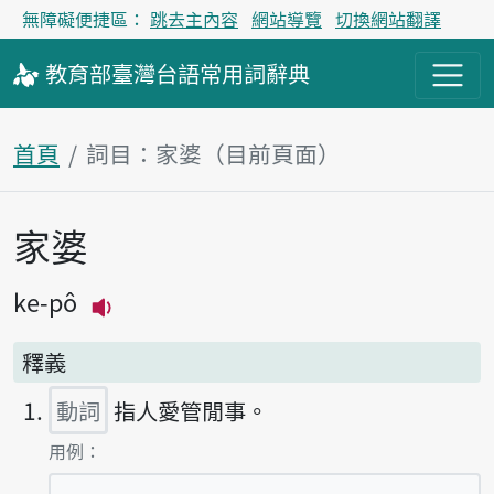
無障礙便捷區：
跳去主內容
網站導覽
切換網站翻譯
教育部
臺灣台語
常用詞
辭典
首頁
詞目：家婆（目前頁面）
家婆
主內容區塊
ke-pô
播放主音讀ke-pô
釋義
動詞
指人愛管閒事。
第1項釋義的
用例：