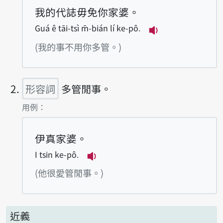
我的代誌毋免你家婆。
Guá ê tāi-tsì m̄-bián lí ke-pô.
播放例句Guá ê tāi-
(我的事不用你多管。)
形容詞
多管閒事。
第2項釋義的
用例：
伊真家婆。
I tsin ke-pô.
播放例句I tsin ke-pô.
(他很愛管閒事。)
近義