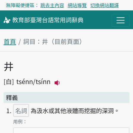
無障礙便捷區：
跳去主內容
網站導覽
切換網站翻譯
教育部
臺灣台語
常用詞
辭典
首頁
詞目：井（目前頁面）
井
主內容區塊
tsénn
tsínn
白
播放主音讀tsénn
釋義
名詞
為汲水或其他液體而挖掘的深洞。
第1項釋義的
用例：