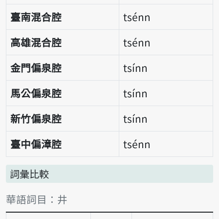
臺南混合腔
tsénn
高雄混合腔
tsénn
金門偏泉腔
tsínn
馬公偏泉腔
tsínn
新竹偏泉腔
tsínn
臺中偏漳腔
tsénn
詞彙比較
詞彙比較表
華語詞目：井