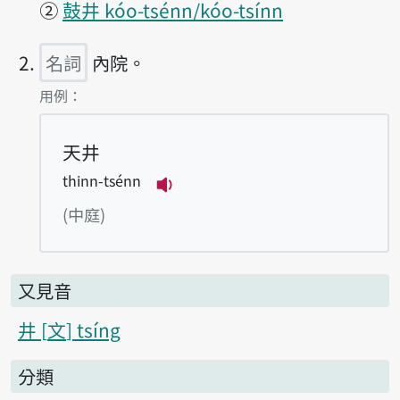
②
鼓井 kóo-tsénn/kóo-tsínn
名詞
內院。
第2項釋義的
用例：
天井
thinn-tsénn
播放例句thinn-tsénn
(中庭)
又見音
井
文
tsíng
分類