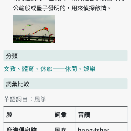
公輸般或墨子發明的，用來偵探敵情。
分類
文教、體育、休旅——休閒、娛樂
詞彙比較
詞彙比較表
華語詞目：風箏
腔
詞彙
音讀
鹿港偏泉腔
風吹
hong-tsher