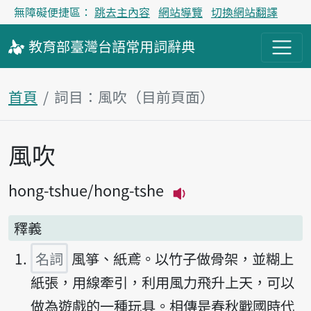
無障礙便捷區：
跳去主內容
網站導覽
切換網站翻譯
教育部
臺灣台語
常用詞
辭典
首頁
詞目：風吹（目前頁面）
風吹
主內容區塊
hong-tshue
hong-tshe
播放主音讀hong-ts
釋義
名詞
風箏、紙鳶。以竹子做骨架，並糊上
紙張，用線牽引，利用風力飛升上天，可以
做為遊戲的一種玩具。相傳是春秋戰國時代