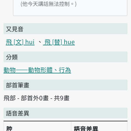
播放例句I kin-á-ji
(他今天講話無法控制。)
又見音
飛
文
hui
飛
替
hue
分類
動物——動物形體、行為
部首筆畫
飛部 - 部首外0畫 - 共9畫
語音差異
腔
語音差異