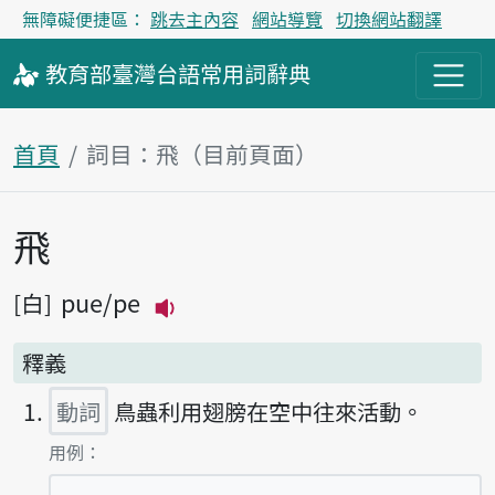
無障礙便捷區：
跳去主內容
網站導覽
切換網站翻譯
教育部
臺灣台語
常用詞
辭典
首頁
詞目：飛（目前頁面）
飛
主內容區塊
pue
pe
白
播放主音讀pue
釋義
動詞
鳥蟲利用翅膀在空中往來活動。
第1項釋義的
用例：