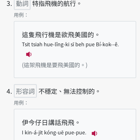
動詞
特指飛機的航行。
第3項釋義的
用例：
這隻飛行機是欲飛美國的。
Tsit tsiah hue-lîng-ki sī beh pue Bí-kok--ê.
播放例句Tsit tsiah hue-lîng-ki sī beh pu
(這架飛機是要飛美國的。)
形容詞
不穩定、無法控制的。
第4項釋義的
用例：
伊今仔日講話飛飛。
I kin-á-ji̍t kóng-uē pue-pue.