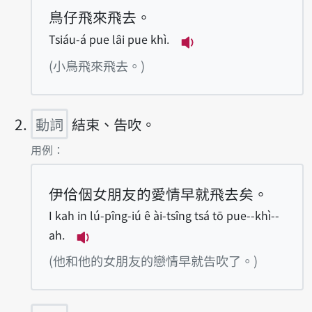
鳥仔飛來飛去。
Tsiáu-á pue lâi pue khì.
播放例句Tsiáu-á pue 
(小鳥飛來飛去。)
動詞
結束、告吹。
第2項釋義的
用例：
伊佮𪜶女朋友的愛情早就飛去矣。
I kah in lú-pîng-iú ê ài-tsîng tsá tō pue--khì--
ah.
播放例句I kah in lú-pîng-iú ê ài-tsîng
(他和他的女朋友的戀情早就告吹了。)