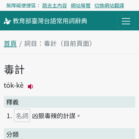
無障礙便捷區：
跳去主內容
網站導覽
切換網站翻譯
教育部
臺灣台語
常用詞
辭典
首頁
詞目：毒計（目前頁面）
毒計
主內容區塊
to̍k-kè
播放主音讀to̍k-kè
釋義
名詞
凶狠毒辣的計謀。
分類