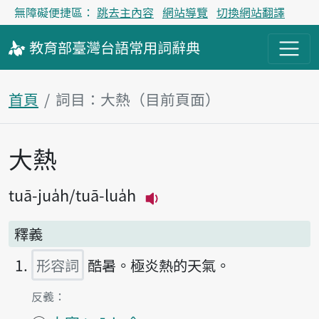
無障礙便捷區：
跳去主內容
網站導覽
切換網站翻譯
教育部
臺灣台語
常用詞
辭典
首頁
詞目：大熱（目前頁面）
大熱
主內容區塊
tuā-jua̍h
tuā-lua̍h
播放主音讀tuā-jua̍h
釋義
形容詞
酷暑。極炎熱的天氣。
第1項釋義的
反義：