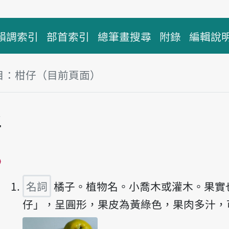
韻調索引
部首索引
總筆畫搜尋
附錄
編輯說
目：柑仔（目前頁面）
塊
仔
播放主音讀kam-á
名詞
橘子。植物名。小喬木或灌木。果實
仔」，呈圓形，果皮為黃綠色，果肉多汁，