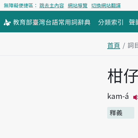
無障礙便捷區：
跳去主內容
網站導覽
切換網站翻譯
教育部
臺灣台語
常用詞
辭典
分類索引
聲
首頁
詞
主內容區
柑
kam-á
釋義