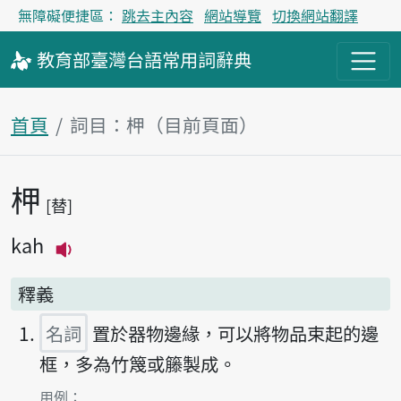
無障礙便捷區：
跳去主內容
網站導覽
切換網站翻譯
教育部
臺灣台語
常用詞
辭典
首頁
詞目：柙（目前頁面）
柙
主內容區塊
替
kah
播放主音讀kah
釋義
名詞
置於器物邊緣，可以將物品束起的邊
框，多為竹篾或籐製成。
第1項釋義的
用例：