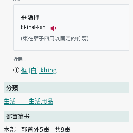
米篩柙
bí-thai-kah
播放例句bí-thai-kah
(束在篩子四周以固定的竹篾)
第1項釋義的
近義：
①
框
白
khing
分類
生活——生活用品
部首筆畫
木部 - 部首外5畫 - 共9畫