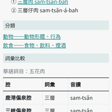
①
三層肉 sam-tsân-bah
②
三層仔肉 sam-tsân-á-bah
分類
動物——動物形體、行為
飲食——食物、飲料、煙酒
詞彙比較
詞彙比較表
華語詞目：五花肉
腔
詞彙
音讀
鹿港偏泉腔
三層
sam-tsân
三峽偏泉腔
三層
sam-tsân