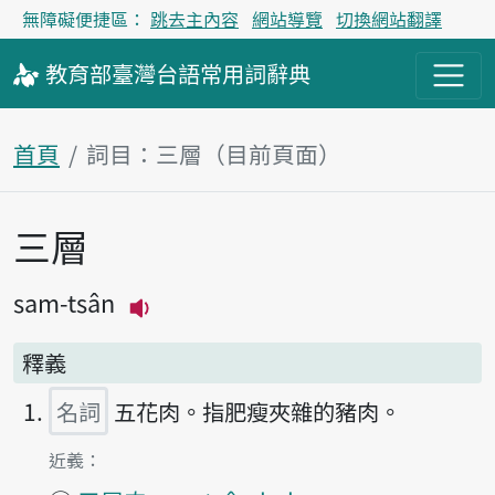
無障礙便捷區：
跳去主內容
網站導覽
切換網站翻譯
教育部
臺灣台語
常用詞
辭典
首頁
詞目：三層（目前頁面）
三層
主內容區塊
sam-tsân
播放主音讀sam-tsân
釋義
名詞
五花肉。指肥瘦夾雜的豬肉。
第1項釋義的
近義：