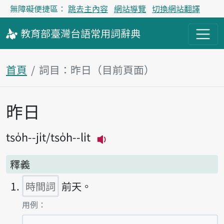
無障礙便捷區：
跳去主內容
網站導覽
切換網站翻譯
教育部
臺灣台語
常用詞
辭典
首頁
詞目：昨日（目前頁面）
昨日
主內容區塊
tso̍h--ji̍t
tso̍h--li̍t
播放主音讀tso̍h--ji̍t
釋義
時間詞
前天。
第1項釋義的
用例：