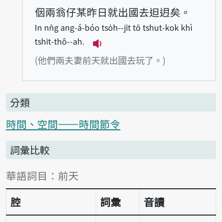
𪜶兩翁仔某昨日就出國去𨑨迌矣。
In nn̄g ang-á-bóo tso̍h--ji̍t tō tshut-kok khì
tshit-thô--ah.
播放例句In nn̄g ang-á-bóo tso̍h
(他們兩夫妻前天就出國去玩了。)
分類
時間、空間——時間節令
詞彙比較
詞彙比較表
華語詞目：前天
腔
詞彙
音讀