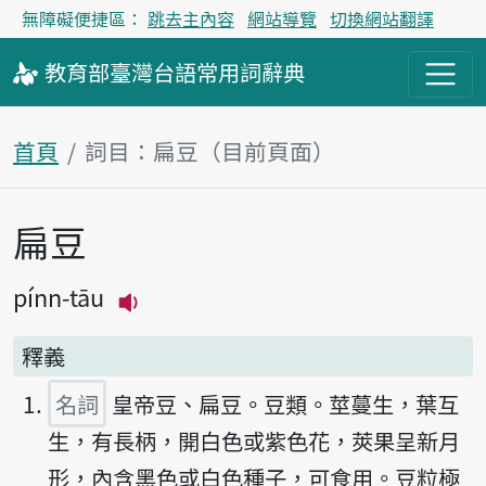
無障礙便捷區：
跳去主內容
網站導覽
切換網站翻譯
教育部
臺灣台語
常用詞
辭典
首頁
詞目：扁豆（目前頁面）
扁豆
主內容區塊
pínn-tāu
播放主音讀pínn-tāu
釋義
名詞
皇帝豆、扁豆。豆類。莖蔓生，葉互
生，有長柄，開白色或紫色花，莢果呈新月
形，內含黑色或白色種子，可食用。豆粒極