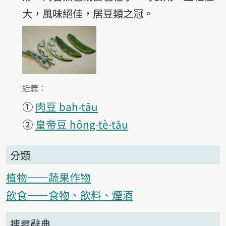
大，風味絕佳，居豆類之冠。
第1項釋義的
近義：
①
肉豆 bah-tāu
②
皇帝豆 hông-tè-tāu
分類
植物——蔬果作物
飲食——食物、飲料、煙酒
搜尋辭典