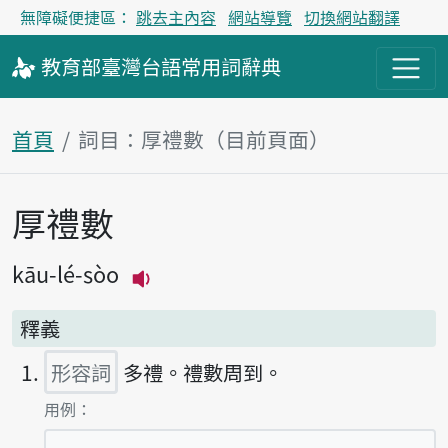
無障礙便捷區：
跳去主內容
網站導覽
切換網站翻譯
教育部
臺灣台語
常用詞
辭典
首頁
詞目：厚禮數（目前頁面）
厚禮數
主內容區塊
kāu-lé-sòo
播放主音讀kāu-lé-sòo
釋義
形容詞
多禮。禮數周到。
第1項釋義的
用例：