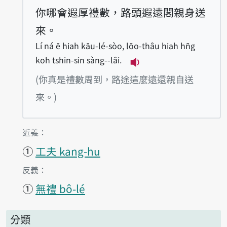
你哪會遐厚禮數，路頭遐遠閣親身送
來。
Lí ná ē hiah kāu-lé-sòo, lōo-thâu hiah hn̄g
koh tshin-sin sàng--lâi.
播放例句Lí ná ē hiah kā
(你真是禮數周到，路途這麼遠還親自送
來。)
第1項釋義的
近義：
①
工夫 kang-hu
第1項釋義的
反義：
①
無禮 bô-lé
分類